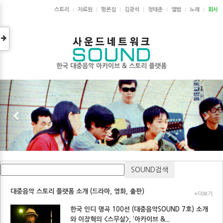
스토리
자료원
평론집
김광석
정태춘
앨범
노래
회사
한국 대중음악 아카이브 & 스토리 플랫폼
대중음악 스토리 플랫폼 소개 (드라마, 영화, 출판)
+더보기
한국 인디 명곡 100선 (대중음악SOUND 7호) 소개
와 이장혁의 <스무살>, ‘아카이브 &...