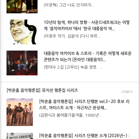
(이장혁) 그간 나도 인지하지...
10년의 탐색, 하나의 방향 - 사운드네트워크는 어떻
게 '음악아카이브'에서 '한국 대중음악 아...
(이창우 작가, 김광석 [다시 부르...
대중음악 아카이브 & 스토리 - 기록은 어떻게 새로운
콘텐츠가 되는가 (온라인 대중음악S...
(한대수 2집 [고무신] 녹음 장면. ...
[박준흠 음악평론집] 뮤지션 평론집 시리즈
+더보기
[박준흠 음악평론집] 시리즈 단행본 vol.3~20 후보 리
스트, 아티스트 소개 - 차근차근 완성해...
(김현식과 봄여름가을겨울, 1986년...
[박준흠 음악평론집] 시리즈 단행본 소개 (2026년~) :