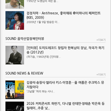
1992년 ‘노영심의 작은 음...
검정치마 - Antifreeze, 좋아해줘 @이하나의 페퍼민트
(KBS, 2009)
2009년 1월 9일 방송된 이...
SOUND 음악산업정책인터뷰
+더보기
[인터뷰] 도미도레코드 창립자 한복남의 장남, 작곡가 하기
송 (2012년)
(하기송, 1960년대) [인터뷰...
SOUND NEWS & REVIEW
+더보기
김광석·송창식·앨리샤 키스·이영훈…올 여름은 주크박스 뮤
지컬이다
‘그날들’ ‘피리 부는 사나...
2026 커피콘서트 하반기, 다니엘 린데만·정태춘 박은옥 등
릴레이...주중 낮...