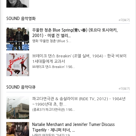
SOUND 음악영화
+더보기
우울한 청춘 Blue Spring(青い春) (토요다 토시아키,
2001) - 미셸 건 엘리...
영화 ‘우울한 청춘'(Blue S...
브레이크 댄스 Breakin‘ (조엘 실버, 1984) - 한국 비보이
1세대들에게 교과서
브레이크 댄스 Breakin‘ 198...
SOUND 음악다큐
+더보기
파고다연극관 & 송설라이브 (RIDE TV, 2012) - 1984년
~1990년대 초, 한...
(종로3가 파고다연극관) 198...
Natalie Merchant and Jennifer Turner Discuss
Tigerlily - 제니퍼 터너, ...
나탈리 머천트와 그녀가 19...