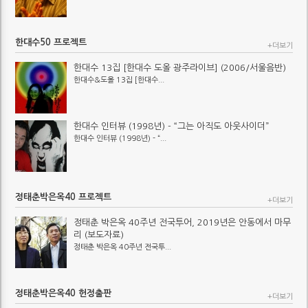
한대수50 프로젝트
+더보기
한대수 13집 [한대수 도올 광주라이브] (2006/서울음반)
한대수&도올 13집 [한대수...
한대수 인터뷰 (1998년) - “그는 아직도 아웃사이더”
한대수 인터뷰 (1998년) - “...
정태춘박은옥40 프로젝트
+더보기
정태춘 박은옥 40주년 전국투어, 2019년은 안동에서 마무
리 (보도자료)
정태춘 박은옥 40주년 전국투...
정태춘박은옥40 헌정출판
+더보기