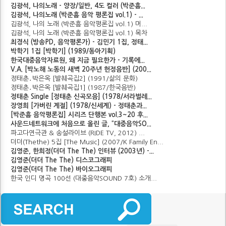
김광석, 나의노래 - 양장/일반, 4도 컬러 (박준흠...
김광석, 나의노래 (박준흠 음악 평론집 vol.1) - ...
김광석, 나의 노래 (박준흠 음악평론집 vol.1) 머...
김광석, 나의 노래 (박준흠 음악평론집 vol.1) 목차
최경식 (방송PD, 음악평론가) - 김민기 1집, 정태...
박학기 1집 [박학기] (1989/동아기획)
한국대중음악자료원, 왜 지금 필요한가 - 기록에...
V.A. [박노해 노동의 새벽 20주년 헌정음반] (200...
정태춘․박은옥 [발췌곡집2] (1991/삶의 문화)
정태춘․박은옥 [발췌곡집1] (1987/한국음반)
정태춘 Single [정태춘 신곡모음] (1978/서라벌레...
장영희 [가버린 계절] (1978/신세계) - 정태춘과...
[박준흠 음악평론집] 시리즈 단행본 vol.3~20 후...
사운드네트워크에 처음으로 올린 글, “대중음악SO...
파고다연극관 & 송설라이브 (RIDE TV, 2012) ...
더더(Thethe) 5집 [The Music] (2007/K Family En...
김영준, 한희정(더더 The The) 인터뷰 (2003년) -...
김영준(더더 The The) 디스코그래피
김영준(더더 The The) 바이오그래피
한국 인디 명곡 100선 (대중음악SOUND 7호) 소개...